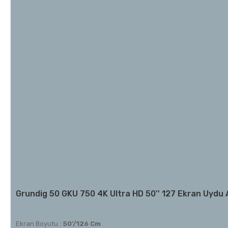
Grundig 50 GKU 750 4K Ultra HD 50'' 127 Ekran Uydu A
Ekran Boyutu :
50'/126 Cm