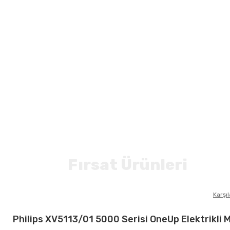
Fırsat Ürünleri
Karşıl
Philips XV5113/01 5000 Serisi OneUp Elektrikli 