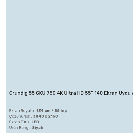
Beko Derin Dondurucunuzu İster Statik, İster
No-Frost, İster Joker Özellikleriyle Tazelik Hep
Olsun!
Kampanya 1-31 Temmuz Tarihleri Arasında Geçerlidir.
Hemen İncele
Grundig 55 GKU 750 4K Ultra HD 55'' 140 Ekran Uydu 
Ekran Boyutu :
139 cm / 55 inç
Çözünürlük :
3840 x 2160
Ekran Türü :
LED
Ürün Rengi :
Siyah