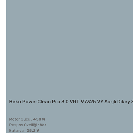
Beko PowerClean Pro 3.0 VRT 97325 VY Şarjlı Dikey
Motor Gücü :
450 W
Paspas Özelliği :
Var
Batarya :
25.2 V