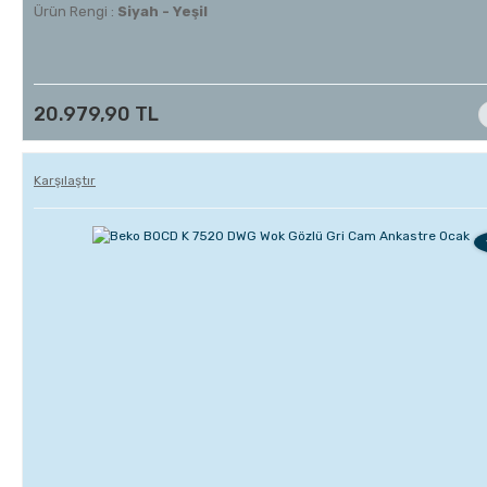
Ürün Rengi :
Siyah - Yeşil
20.979,90 TL
Karşılaştır