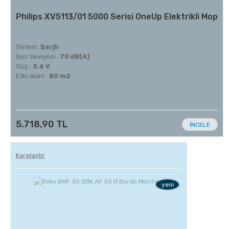
Philips XV5113/01 5000 Serisi OneUp Elektrikli Mop
Sistem:
Şarjlı
Ses Seviyesi :
70 dB(A)
Güç :
3.6 V
Etki alanı :
80 m2
5.718,90 TL
İNCELE
Karşılaştır
yeni