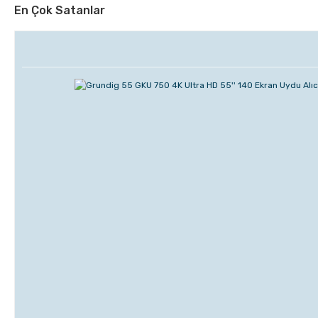
En Çok Satanlar
Beko Kahve Makinesi Ürünlerinde İndirim
Fırsatları!
Kampanya 1-31 Temmuz Tarihleri Arasında Geçerlidir.
Hemen İncele
Beko Klimalarla Serinliğin Tadını Çıkartın!
Kampanya 1-31 Temmuz Tarihleri Arasında Geçerlidir.
Keşfet