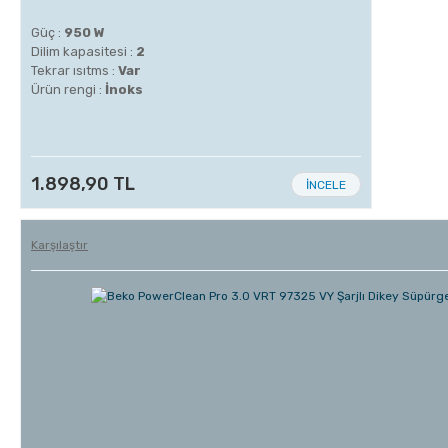
Güç :
950 W
Dilim kapasitesi :
2
Tekrar ısıtms :
Var
Ürün rengi :
İnoks
1.898,90 TL
İNCELE
Karşılaştır