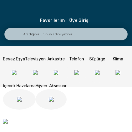
Favorilerim
Üye Girişi
Seçili Ürünlerde İndirim Fırsatı!
Beyaz Eşya
Televizyon
Ankastre
Telefon
Süpürge
Klima
Kampanya 1-31 Temmuz Tarihleri Arasında Geçerlidir.
Hemen İncele
İçecek Hazırlama
Hijyen-Aksesuar
Seçili Ankastre Ürünlerinde İndirim Fırsatı!
Kampanya 1-31 Temmuz Tarihleri Arasında Geçerlidir.
Keşfet