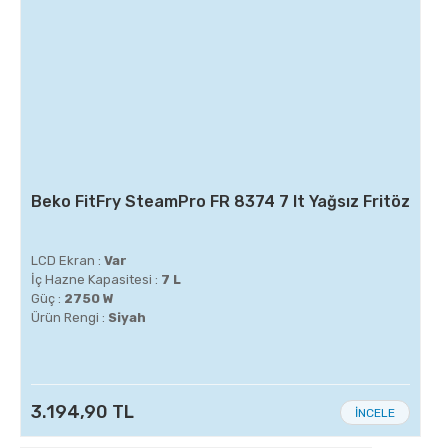
Beko FitFry SteamPro FR 8374 7 lt Yağsız Fritöz
LCD Ekran :
Var
İç Hazne Kapasitesi :
7 L
Güç :
2750 W
Ürün Rengi :
Siyah
3.194,90 TL
İNCELE