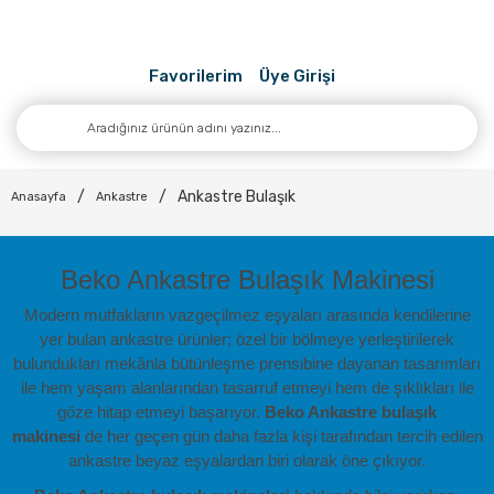
Favorilerim
Üye Girişi
Ankastre Bulaşık
Anasayfa
Ankastre
Beko Ankastre Bulaşık Makinesi
Modern mutfakların vazgeçilmez eşyaları arasında kendilerine
yer bulan ankastre ürünler; özel bir bölmeye yerleştirilerek
bulundukları mekânla bütünleşme prensibine dayanan tasarımları
ile hem yaşam alanlarından tasarruf etmeyi hem de şıklıkları ile
göze hitap etmeyi başarıyor.
Beko
Ankastre bulaşık
makinesi
de her geçen gün daha fazla kişi tarafından tercih edilen
ankastre beyaz eşyalardan biri olarak öne çıkıyor.