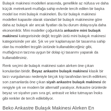
Bulaşık makinesi modelleri arasında, genellikle az nüfusa ve daha
küçük metrekareli mutfağa sahip evlerde tercih edilen bir başka
model ise mini bulaşık makineleri. Bu tür bulaşık makinesi
modelleri kapasite olarak standart bir bulaşık makinesine göre
daha az bulaşık alır ancak fiyatları da bu durum dolayısıyla daha
ekonomiktir. Mini modeller çoğunlukla
ankastre mini bulaşık
makinesi
kategorisinde değil; tezgâh üstü mini bulaşık makinesi
kategorisinde yer alır. Şık ve yer kaplamayan bir tasarıma sahip
olan bu modelleri tezgâh üstünde kullanabileceğiniz gibi,
mutfağınızın tarzına uygun bir dolap içi tasarımı yaparak da
kullanabilirsiniz.
Renk seçimi de bulaşık makinesi satın alırken öne çıkan
konulardan biridir.
Beyaz ankastre bulaşık makinesi
klasik bir
tarzı vurgulaması nedeniyle birçok kişi tarafından tercih edilirken;
son zamanlarda öne çıkan
siyah ankastre bulaşık makinesi
de
rengiyle şık ve modern bir alternatif yaratıyor. Ankastre ürünlerde
beyaz ve siyahın yanı sıra gri, antrasit ve leke tutmayan İnoks
gibi renkler de tercih edilebiliyor.
Beko Ankastre Bulaşık Makinesi Alırken En