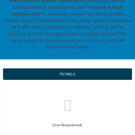
Beko Ankastre bulaşık makineleri
hakkında bilgi verirken,
sıklıkla yöneltilen sorulardan biri olan "
Ankastre bulaşık
makinesi nedir?
” sorusunun cevabını da vermek gerekir.
Standart bulaşık makinelerinden farklı olarak; ankastre teknolojisi
ile üretilen bulaşık makineleri, kendilerine ayrılmış özel bir
bölmede ve duvar içine gömülü olacak şekilde tasarlanır. Bu
durum estetik bir görünüm yaratmanın yanı sıra yerden de
tasarruf etmeyi sağlar.
FİLTRELE
Ürün Bulunamadı.