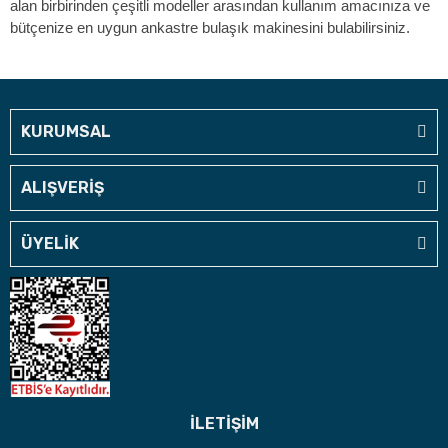
alan birbirinden çeşitli modeller arasından kullanım amacınıza ve
bütçenize en uygun ankastre bulaşık makinesini bulabilirsiniz.
KURUMSAL
ALIŞVERİŞ
ÜYELİK
İLETİŞİM