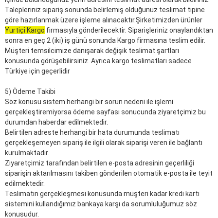
Talepleriniz sipariş sonunda belirlemiş olduğunuz teslimat tipine
göre hazırlanmak üzere işleme alınacaktır.Şirketimizden ürünler
Yurtiçi Kargo
firmasıyla gönderilecektir. Siparişleriniz onaylandıktan
sonra en geç 2 (iki) iş günü sonunda Kargo firmasına teslim edilir.
Müşteri temsilcimize danışarak değişik teslimat şartları
konusunda görüşebilirsiniz. Ayrıca kargo teslimatları sadece
Türkiye için geçerlidir
5) Ödeme Takibi
Söz konusu sistem herhangi bir sorun nedeni ile işlemi
gerçekleştiremiyorsa ödeme sayfası sonucunda ziyaretçimiz bu
durumdan haberdar edilmektedir.
Belirtilen adreste herhangi bir hata durumunda teslimatı
gerçekleşemeyen sipariş ile ilgili olarak siparişi veren ile bağlantı
kurulmaktadır.
Ziyaretçimiz tarafından belirtilen e-posta adresinin geçerliliği
siparişin aktarılmasını takiben gönderilen otomatik e-posta ile teyit
edilmektedir.
Teslimatın gerçekleşmesi konusunda müşteri kadar kredi kartı
sistemini kullandığımız bankaya karşı da sorumluluğumuz söz
konusudur.