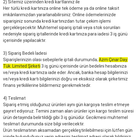
2) Sitemiz üzerinden kredi kartlarınız ile
Her türlü kredi kartınıza online tek ödeme ya da online taksit
imkânlarımızdan yararlanabilirsiniz. Online ödemelerinizde
siparişiniz sonunda kredi kartınızdan tutar çekim işlemi
gerçekleşecektir. Muhtemel sipariş iptali veya stok sorunları
nedeniyle sipariş iptallerinde kredi kartınıza para iadesi 3 iş günü
içerisinde yapılacaktır.
3) Sipariş Bedeli İadesi
Siparişlerinizin olası sebeplerle iptali durumunda;
Azm Çınar Day.
Tük. Limited Şirketi
3 iş günü içerisinde ürün bedelini hesabınıza
ve/veya kredi kartınıza iade eder. Ancak, banka hesap bilgilerinizi
ve/veya kredi kartı bilgilerinizi doğru ve eksiksiz olarak şirketimiz
finans yetkililerine bildirmeniz gerekmektedir.
4) Teslimat
Sipariş etmiş olduğunuz ürünleri aynı gün kargoya teslim etmeye
gayret ediyoruz. Temini zaman alan ürünler için kargo teslim süresi
ürün detayında belirtildiği gibi 3 iş günüdür. Gecikmesi muhtemel
teslimat durumunda size bilgi verilecektir.
Ürün teslimatının aksamadan gerçekleştirilebilmesi için lütfen gün
içinde bulunduğunuz yerin adresini teslimat adresi olarak bildiriniz.