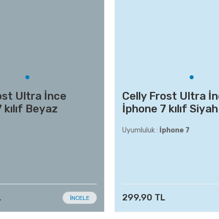
ost Ultra İnce
Celly Frost Ultra İ
 kılıf Beyaz
İphone 7 kılıf Siyah
Uyumluluk :
İphone 7
L
299,90 TL
İNCELE