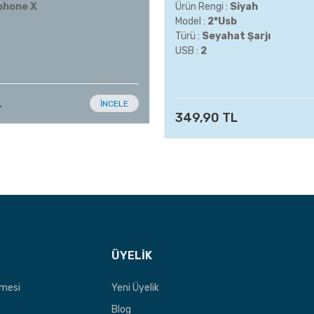
phone X
Ürün Rengi :
Siyah
Model :
2*Usb
Türü :
Seyahat Şarjı
USB :
2
L
İNCELE
349,90 TL
ÜYELİK
şmesi
Yeni Üyelik
Blog