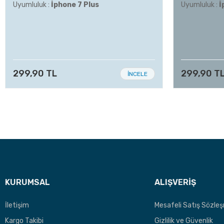
Uyumluluk :
İphone 7 Plus
Uyumluluk :
İ
299,90 TL
299,90 T
İNCELE
KURUMSAL
ALIŞVERİŞ
İletişim
Mesafeli Satış Sözle
Kargo Takibi
Gizlilik ve Güvenlik