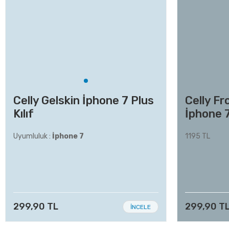
Celly Gelskin İphone 7 Plus
Celly Fr
Kılıf
İphone 7
Uyumluluk :
İphone 7
1195 TL
299,90 TL
299,90 T
İNCELE