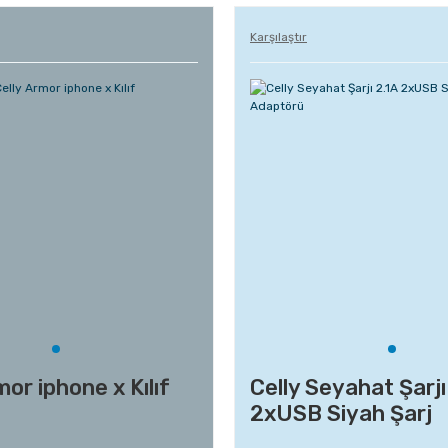
Karşılaştır
mor iphone x Kılıf
Celly Seyahat Şarjı
2xUSB Siyah Şarj
Adaptörü