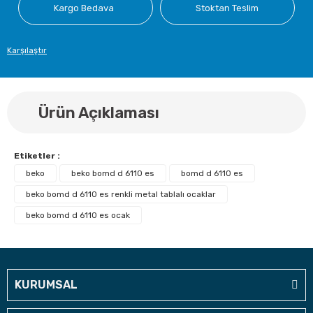
Kargo Bedava
Stoktan Teslim
Karşılaştır
Ürün Açıklaması
Etiketler :
beko
beko bomd d 6110 es
bomd d 6110 es
beko bomd d 6110 es renkli metal tablalı ocaklar
beko bomd d 6110 es ocak
KURUMSAL