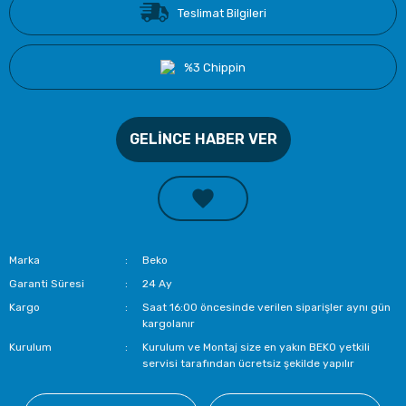
Teslimat Bilgileri
%3 Chippin
GELİNCE HABER VER
Marka
Beko
Garanti Süresi
24 Ay
Kargo
Saat 16:00 öncesinde verilen siparişler aynı gün
kargolanır
Kurulum
Kurulum ve Montaj size en yakın BEKO yetkili
servisi tarafından ücretsiz şekilde yapılır