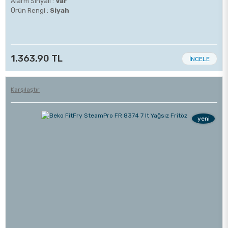
Alarm Sinyali :
Var
Ürün Rengi :
Siyah
1.363,90 TL
İNCELE
Karşılaştır
yeni