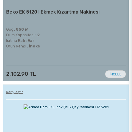
Beko EK 5120 I Ekmek Kızartma Makinesi
Güç :
850 W
Dilim Kapasitesi :
2
Isıtma Rafı :
Var
Ürün Rengi :
İnoks
2.102,90 TL
İNCELE
Karşılaştır