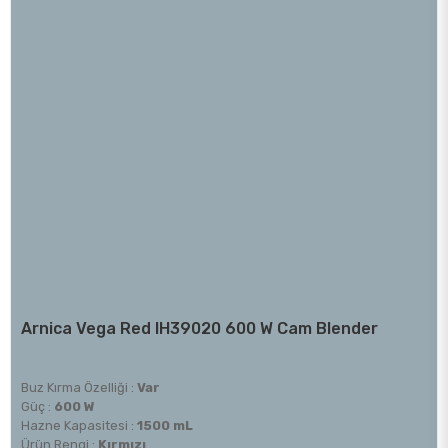
Arnica Vega Red IH39020 600 W Cam Blender
Buz Kırma Özelliği :
Var
Güç :
600 W
Hazne Kapasitesi :
1500 mL
Ürün Rengi :
Kırmızı