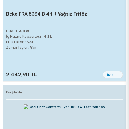
Beko FRA 5334 B 4.1 lt Yağsız Fritöz
Güç :
1550 W
İç Hazne Kapasitesi :
4.1 L
LCD Ekran :
Var
Zamanlayıcı :
Var
2.442,90 TL
İNCELE
Karşılaştır