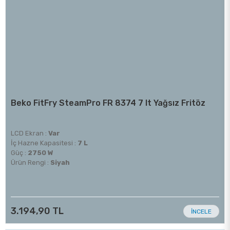
Beko FitFry SteamPro FR 8374 7 lt Yağsız Fritöz
LCD Ekran :
Var
İç Hazne Kapasitesi :
7 L
Güç :
2750 W
Ürün Rengi :
Siyah
3.194,90 TL
İNCELE