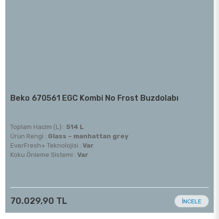
Beko 670561 EGC Kombi No Frost Buzdolabı
Toplam Hacim (L) :
514 L
Ürün Rengi :
Glass – manhattan grey
EverFresh+ Teknolojisi :
Var
Koku Önleme Sistemi :
Var
70.029,90 TL
İNCELE