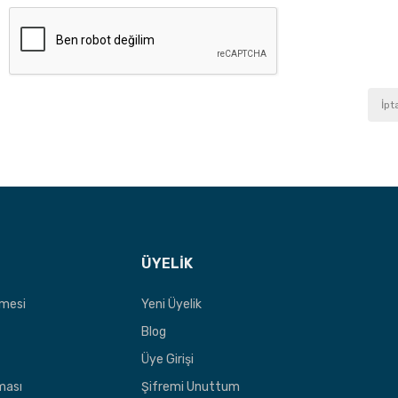
İpt
ÜYELİK
şmesi
Yeni Üyelik
Blog
Üye Girişi
nması
Şifremi Unuttum